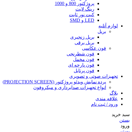
پروژکتور 800 و 1000
رینگ لایت
کیت نور ثابت
LED و SMD
لوازم آتلیه
بریل
بریل زنجیری
بریل برقی
فون عکاسی
فون شطرنجی
فون مخمل
فون پارچه ای
فون پرتابل
تجهیزات صوتی و تصویری
پرده نمایش ویدئو پروژکتور (PROJECTION SCREEN)
انواع تجهیزات صدابرداری و میکروفون
بلاگ
علاقه مندی
ورود / ثبت نام
سبد خرید
بستن
ورود
بستن