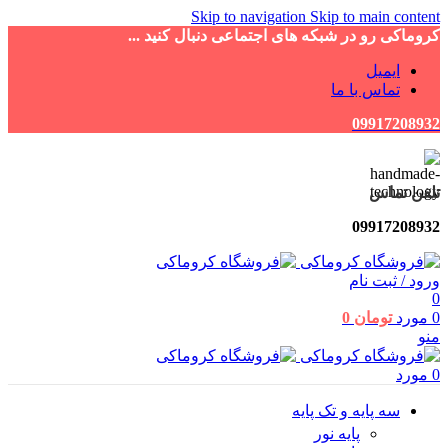
Skip to navigation
Skip to main content
کروماکی رو در شبکه های اجتماعی دنبال کنید ...
ایمیل
تماس با ما
09917208932
تلفن تماس
09917208932
ورود / ثبت نام
0
0
مورد
تومان
0
منو
0
مورد
سه پایه و تک پایه
پایه نور