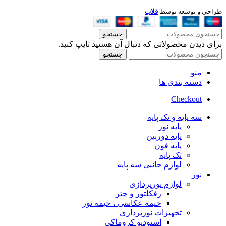
طراحی و توسعه توسط
قلاب
جستجو
برای دیدن محصولاتی که دنبال آن هستید تایپ کنید.
جستجو
منو
دسته بندی ها
Checkout
سه پایه و تک پایه
پایه نور
پایه دوربین
پایه فون
تک پایه
لوازم جانبی سه پایه
نور
لوازم نورپردازی
رفکلتور و چتر
خیمه عکاسی ، خیمه نور
تجهیزات نورپردازی
استودیو کروماکی