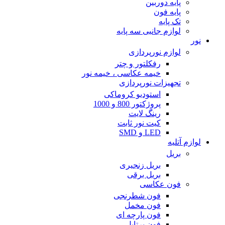
پایه دوربین
پایه فون
تک پایه
لوازم جانبی سه پایه
نور
لوازم نورپردازی
رفکلتور و چتر
خیمه عکاسی ، خیمه نور
تجهیزات نورپردازی
استودیو کروماکی
پروژکتور 800 و 1000
رینگ لایت
کیت نور ثابت
LED و SMD
لوازم آتلیه
بریل
بریل زنجیری
بریل برقی
فون عکاسی
فون شطرنجی
فون مخمل
فون پارچه ای
فون پرتابل