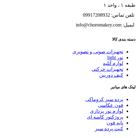
طبقه ۱ ، واحد ۱
تلفن تماس: 09917208932
ایمیل: info@choromakey.com
دسته بندی کالا
تجهیزات صوتی و تصویری
نور light
لوازم آتلیه
تجهیزات حرکتی
کیف دوربین
لینک های میانبر
پرده سبز کروماکی
فون عکاسی
لوازم نور پردازی
پروژکتور کاسه ای
پایه فون
کیت پرده سبز