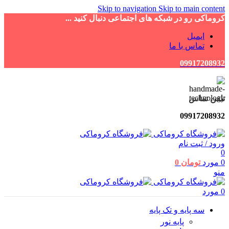
Skip to navigation
Skip to main content
کروماکی رو در شبکه های اجتماعی دنبال کنید ...
ایمیل
تماس با ما
09917208932
تلفن تماس
09917208932
ورود / ثبت نام
0
0
مورد
تومان
0
منو
0
مورد
سه پایه و تک پایه
پایه نور