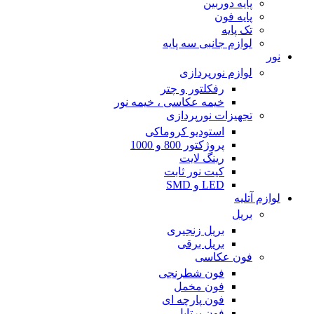
پایه دوربین
پایه فون
تک پایه
لوازم جانبی سه پایه
نور
لوازم نورپردازی
رفکلتور و چتر
خیمه عکاسی ، خیمه نور
تجهیزات نورپردازی
استودیو کروماکی
پروژکتور 800 و 1000
رینگ لایت
کیت نور ثابت
LED و SMD
لوازم آتلیه
بریل
بریل زنجیری
بریل برقی
فون عکاسی
فون شطرنجی
فون مخمل
فون پارچه ای
فون پرتابل