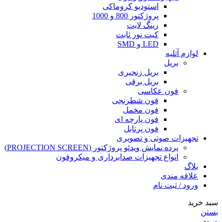
استودیو کروماکی
پروژکتور 800 و 1000
رینگ لایت
کیت نور ثابت
LED و SMD
لوازم آتلیه
بریل
بریل زنجیری
بریل برقی
فون عکاسی
فون شطرنجی
فون مخمل
فون پارچه ای
فون پرتابل
تجهیزات صوتی و تصویری
پرده نمایش ویدئو پروژکتور (PROJECTION SCREEN)
انواع تجهیزات صدابرداری و میکروفون
بلاگ
علاقه مندی
ورود / ثبت نام
سبد خرید
بستن
ورود