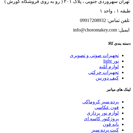
تهران سهروردی جنوبی ، پلاک ۲۰۱ ( رو به روی فروشگاه کورش )
طبقه ۱ ، واحد ۱
تلفن تماس: 09917208932
ایمیل: info@choromakey.com
دسته بندی کالا
تجهیزات صوتی و تصویری
نور light
لوازم آتلیه
تجهیزات حرکتی
کیف دوربین
لینک های میانبر
پرده سبز کروماکی
فون عکاسی
لوازم نور پردازی
پروژکتور کاسه ای
پایه فون
کیت پرده سبز