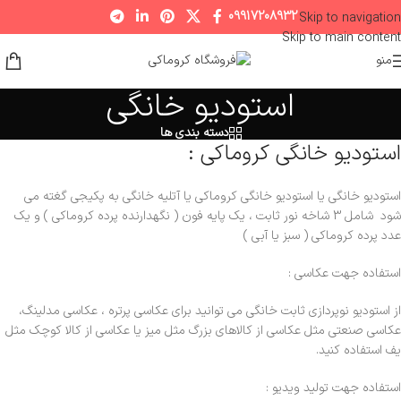
09917208932
Skip to navigation
Skip to main content
منو
استودیو خانگی
دسته بندی ها
استودیو خانگی کروماکی :
استودیو خانگی یا استودیو خانگی کروماکی یا آتلیه خانگی به پکیجی گغته می
شود شامل 3 شاخه نور ثابت ، یک پایه فون ( نگهدارنده پرده کروماکی ) و یک
عدد پرده کروماکی ( سبز یا آبی )
استفاده جهت عکاسی :
از استودیو نوپردازی ثابت خانگی می توانید برای عکاسی پرتره ، عکاسی مدلینگ،
عکاسی صنعتی مثل عکاسی از کالاهای بزرگ مثل میز یا عکاسی از کالا کوچک مثل
یف استفاده کنید.
استفاده جهت تولید ویدیو :