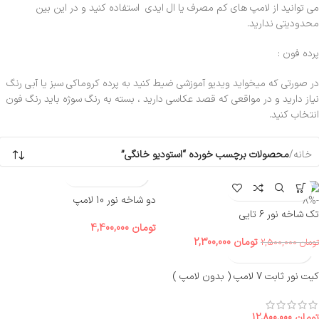
می توانید از لامپ های کم مصرف یا ال ایدی استفاده کنید و در این بین
محدودیتی ندارید.
پرده فون :
در صورتی که میخواید ویدیو آموزشی ضیط کنید به پرده کروماکی سبز یا آبی رنگ
نیاز دارید و در مواقعی که قصد عکاسی دارید ، بسته به رنگ سوژه باید رنگ فون
انتخاب کنید.
خانه
/
محصولات برچسب خورده “استودیو خانگی”
دو شاخه نور 10 لامپ
-8%
تک شاخه نور ۶ تایی
تومان
4,400,000
تومان
2,300,000
تومان
2,500,000
کیت نور ثابت 7 لامپ ( بدون لامپ )
تومان
12,800,000