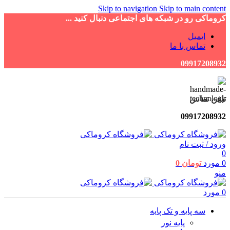
Skip to navigation
Skip to main content
کروماکی رو در شبکه های اجتماعی دنبال کنید ...
ایمیل
تماس با ما
09917208932
تلفن تماس
09917208932
ورود / ثبت نام
0
0
مورد
تومان
0
منو
0
مورد
سه پایه و تک پایه
پایه نور