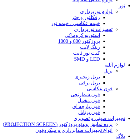
نور
لوازم نورپردازی
رفکلتور و چتر
خیمه عکاسی ، خیمه نور
تجهیزات نورپردازی
استودیو کروماکی
پروژکتور 800 و 1000
رینگ لایت
کیت نور ثابت
LED و SMD
لوازم آتلیه
بریل
بریل زنجیری
بریل برقی
فون عکاسی
فون شطرنجی
فون مخمل
فون پارچه ای
فون پرتابل
تجهیزات صوتی و تصویری
پرده نمایش ویدئو پروژکتور (PROJECTION SCREEN)
انواع تجهیزات صدابرداری و میکروفون
بلاگ