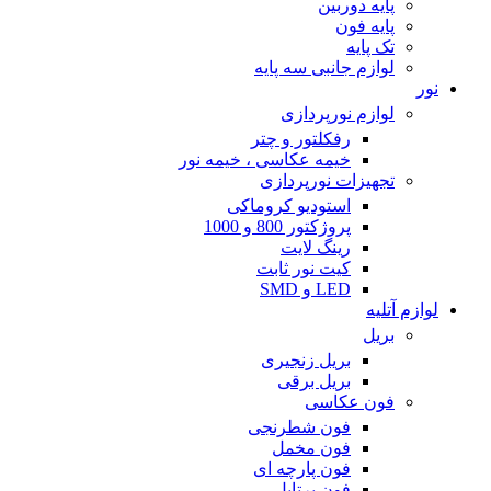
پایه دوربین
پایه فون
تک پایه
لوازم جانبی سه پایه
نور
لوازم نورپردازی
رفکلتور و چتر
خیمه عکاسی ، خیمه نور
تجهیزات نورپردازی
استودیو کروماکی
پروژکتور 800 و 1000
رینگ لایت
کیت نور ثابت
LED و SMD
لوازم آتلیه
بریل
بریل زنجیری
بریل برقی
فون عکاسی
فون شطرنجی
فون مخمل
فون پارچه ای
فون پرتابل