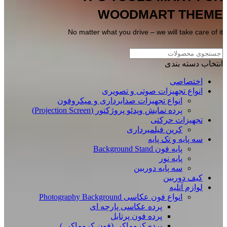
WOODMART THEME
No matter what you drive – we will take care of it
انتخاب دسته بندی
اختصاصی
انواع تجهیزات صوتی و تصویری
انواع تجهیزات صدابرداری و میکروفون
پرده نمایش ویدئو پروژکتور (Projection Screen)
تجهیزات حرکتی
کرین فیلمبرداری
سه پایه و تک پایه
پایه فون Background Stand
پایه نور
سه پایه دوربین
کیف دوربین
لوازم آتلیه
انواع فون عکاسی Photography Background
پرده عکاسی پارچه ای
پرده فون پرتابل
پرده کروماکی (فون کروماکی )