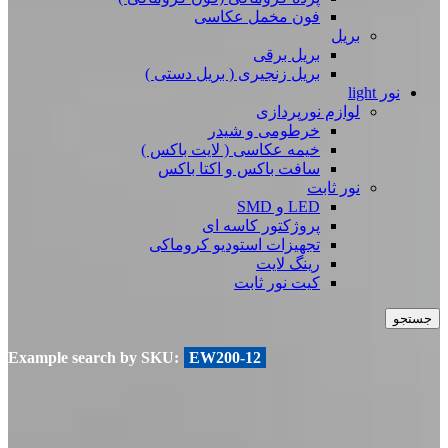
فون مخمل عکاسی
بریل
بریل برقی
بریل زنجیری ( بریل دستی )
نور light
لوازم نورپردازی
خرطومی و شیدر
خیمه عکاسی ( لایت باکس )
سافت باکس و اکتا باکس
نور ثابت
LED و SMD
پروژکتور کاسه ای
تجهیزات استودیو کروماکی
رینگ لایت
کیت نور ثابت
جستجو
Example search by SKU:
EW200-12