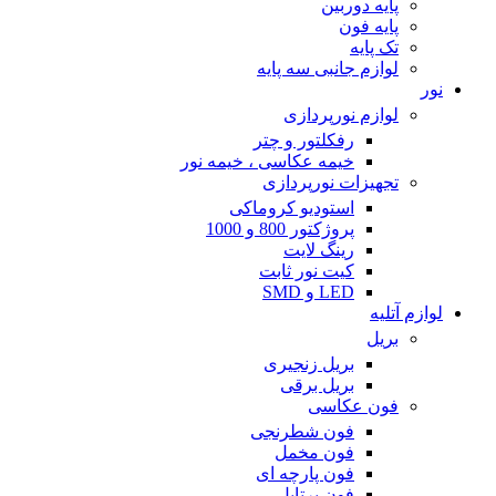
پایه دوربین
پایه فون
تک پایه
لوازم جانبی سه پایه
نور
لوازم نورپردازی
رفکلتور و چتر
خیمه عکاسی ، خیمه نور
تجهیزات نورپردازی
استودیو کروماکی
پروژکتور 800 و 1000
رینگ لایت
کیت نور ثابت
LED و SMD
لوازم آتلیه
بریل
بریل زنجیری
بریل برقی
فون عکاسی
فون شطرنجی
فون مخمل
فون پارچه ای
فون پرتابل