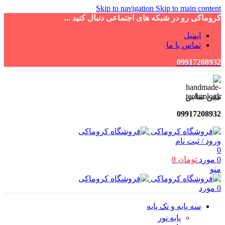
Skip to navigation
Skip to main content
کروماکی رو در شبکه های اجتماعی دنبال کنید ...
ایمیل
تماس با ما
09917208932
تلفن تماس
09917208932
ورود / ثبت نام
0
0
مورد
تومان
0
منو
0
مورد
سه پایه و تک پایه
پایه نور