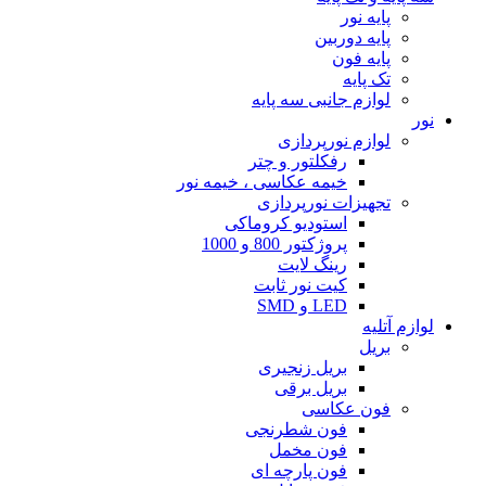
پایه نور
پایه دوربین
پایه فون
تک پایه
لوازم جانبی سه پایه
نور
لوازم نورپردازی
رفکلتور و چتر
خیمه عکاسی ، خیمه نور
تجهیزات نورپردازی
استودیو کروماکی
پروژکتور 800 و 1000
رینگ لایت
کیت نور ثابت
LED و SMD
لوازم آتلیه
بریل
بریل زنجیری
بریل برقی
فون عکاسی
فون شطرنجی
فون مخمل
فون پارچه ای