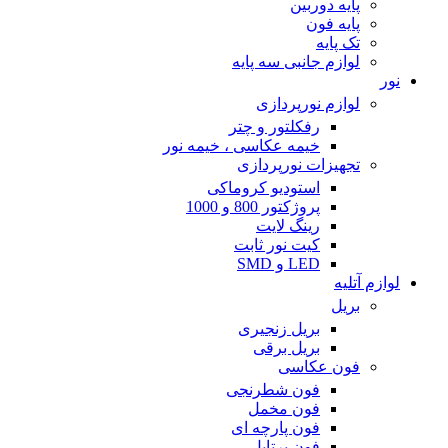
پایه دوربین
پایه فون
تک پایه
لوازم جانبی سه پایه
نور
لوازم نورپردازی
رفکلتور و چتر
خیمه عکاسی ، خیمه نور
تجهیزات نورپردازی
استودیو کروماکی
پروژکتور 800 و 1000
رینگ لایت
کیت نور ثابت
LED و SMD
لوازم آتلیه
بریل
بریل زنجیری
بریل برقی
فون عکاسی
فون شطرنجی
فون مخمل
فون پارچه ای
فون پرتابل