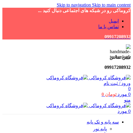
Skip to navigation
Skip to main content
کروماکی رو در شبکه های اجتماعی دنبال کنید ...
ایمیل
تماس با ما
09917208932
تلفن تماس
09917208932
ورود / ثبت نام
0
0
مورد
تومان
0
منو
0
مورد
سه پایه و تک پایه
پایه نور