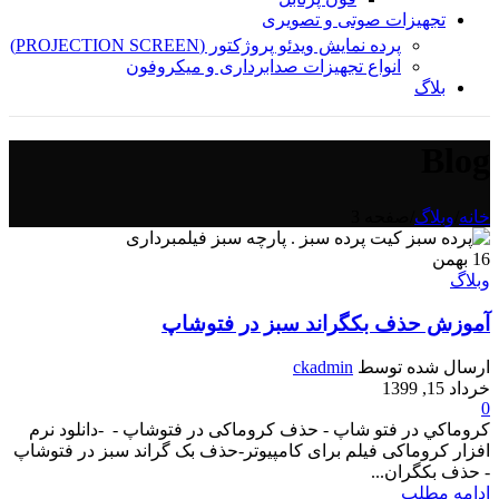
تجهیزات صوتی و تصویری
پرده نمایش ویدئو پروژکتور (PROJECTION SCREEN)
انواع تجهیزات صدابرداری و میکروفون
بلاگ
Blog
خانه
/
وبلاگ
/
صفحه 3
16
بهمن
وبلاگ
آموزش حذف بکگراند سبز در فتوشاپ
ارسال شده توسط
ckadmin
خرداد 15, 1399
0
كروماكي در فتو شاپ - حذف کروماکی در فتوشاپ - -دانلود نرم
افزار کروماکی فیلم برای کامپیوتر-حذف بک گراند سبز در فتوشاپ
- حذف بکگران...
ادامه مطلب