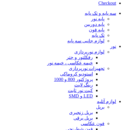
Checkout
سه پایه و تک پایه
پایه نور
پایه دوربین
پایه فون
تک پایه
لوازم جانبی سه پایه
نور
لوازم نورپردازی
رفکلتور و چتر
خیمه عکاسی ، خیمه نور
تجهیزات نورپردازی
استودیو کروماکی
پروژکتور 800 و 1000
رینگ لایت
کیت نور ثابت
LED و SMD
لوازم آتلیه
بریل
بریل زنجیری
بریل برقی
فون عکاسی
فون شطرنجی