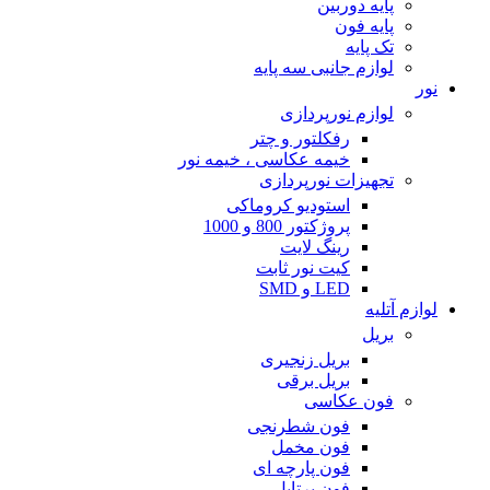
پایه دوربین
پایه فون
تک پایه
لوازم جانبی سه پایه
نور
لوازم نورپردازی
رفکلتور و چتر
خیمه عکاسی ، خیمه نور
تجهیزات نورپردازی
استودیو کروماکی
پروژکتور 800 و 1000
رینگ لایت
کیت نور ثابت
LED و SMD
لوازم آتلیه
بریل
بریل زنجیری
بریل برقی
فون عکاسی
فون شطرنجی
فون مخمل
فون پارچه ای
فون پرتابل