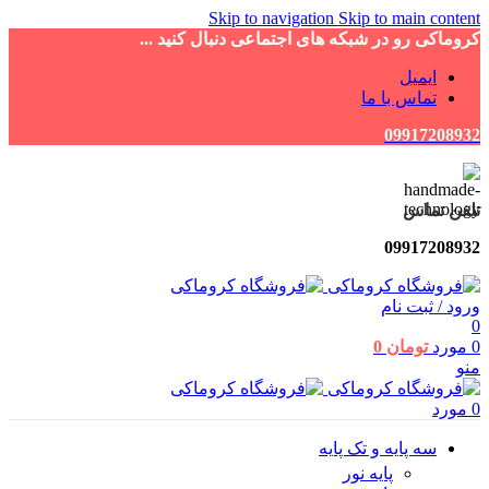
Skip to navigation
Skip to main content
کروماکی رو در شبکه های اجتماعی دنبال کنید ...
ایمیل
تماس با ما
09917208932
تلفن تماس
09917208932
ورود / ثبت نام
0
0
مورد
تومان
0
منو
0
مورد
سه پایه و تک پایه
پایه نور