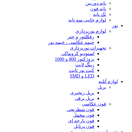
پایه دوربین
پایه فون
تک پایه
لوازم جانبی سه پایه
نور
لوازم نورپردازی
رفکلتور و چتر
خیمه عکاسی ، خیمه نور
تجهیزات نورپردازی
استودیو کروماکی
پروژکتور 800 و 1000
رینگ لایت
کیت نور ثابت
LED و SMD
لوازم آتلیه
بریل
بریل زنجیری
بریل برقی
فون عکاسی
فون شطرنجی
فون مخمل
فون پارچه ای
فون پرتابل
تجهیزات صوتی و تصویری