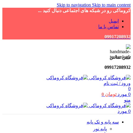
Skip to navigation
Skip to main content
کروماکی رو در شبکه های اجتماعی دنبال کنید ...
ایمیل
تماس با ما
09917208932
تلفن تماس
09917208932
ورود / ثبت نام
0
0
مورد
تومان
0
منو
0
مورد
سه پایه و تک پایه
پایه نور