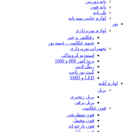
پایه دوربین
پایه فون
تک پایه
لوازم جانبی سه پایه
نور
لوازم نورپردازی
رفکلتور و چتر
خیمه عکاسی ، خیمه نور
تجهیزات نورپردازی
استودیو کروماکی
پروژکتور 800 و 1000
رینگ لایت
کیت نور ثابت
LED و SMD
لوازم آتلیه
بریل
بریل زنجیری
بریل برقی
فون عکاسی
فون شطرنجی
فون مخمل
فون پارچه ای
فون پرتابل