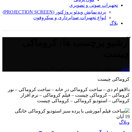
تجهیزات صوتی و تصویری
پرده نمایش ویدئو پروژکتور (PROJECTION SCREEN)
انواع تجهیزات صدابرداری و میکروفون
بلاگ
آرشیو برچسب ها: کروماکی
چیست
خانه
/
پست‌های برچسب زده شده "کروماکی چیست"
کروماکی چیست
دالاهو ام دی – ساخت کروماکی در خانه – ساخت کروماکی – نور
کروماکی – کروماکی چیست – فیلم کروماکی – نرم افزار
کروماکی – استودیو کروماکی – کروماکی چیست
19
آبان
وبلاگ