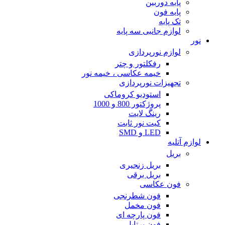
پایه دوربین
پایه فون
تک پایه
لوازم جانبی سه پایه
نور
لوازم نورپردازی
رفکلتور و چتر
خیمه عکاسی ، خیمه نور
تجهیزات نورپردازی
استودیو کروماکی
پروژکتور 800 و 1000
رینگ لایت
کیت نور ثابت
LED و SMD
لوازم آتلیه
بریل
بریل زنجیری
بریل برقی
فون عکاسی
فون شطرنجی
فون مخمل
فون پارچه ای
فون پرتابل