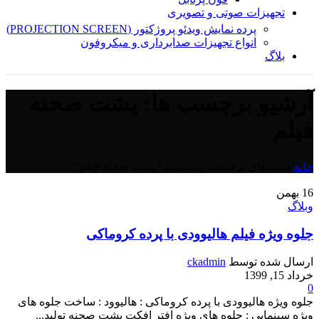
تجهیزات صوتی و تصویری
پرده نمایش ویدئو پروژکتور (PROJECTION SCREEN)
انواع تجهیزات صدابرداری و میکروفون
بلاگ
آرشیو برچسب ها: پشت صحنه
فیلم
خانه
/
پست‌های برچسب زده شده "پشت صحنه فیلم"
16
بهمن
وبلاگ
جلوه ویژه فیلم هالیوودی با پرده کروماکی
ارسال شده توسط
ckadmin
خرداد 15, 1399
0
جلوه ویژه هالیوودی با پرده کروماکی : هالیوود : ساخت جلوه های
ویژه سینمایی : جلوه های ویژه افتر افکت پشت صحنه تولید...