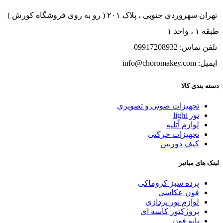
تهران سهروردی جنوبی ، پلاک ۲۰۱ ( رو به روی فروشگاه کورش )
طبقه ۱ ، واحد ۱
تلفن تماس: 09917208932
ایمیل: info@choromakey.com
دسته بندی کالا
تجهیزات صوتی و تصویری
نور light
لوازم آتلیه
تجهیزات حرکتی
کیف دوربین
لینک های میانبر
پرده سبز کروماکی
فون عکاسی
لوازم نور پردازی
پروژکتور کاسه ای
پایه فون