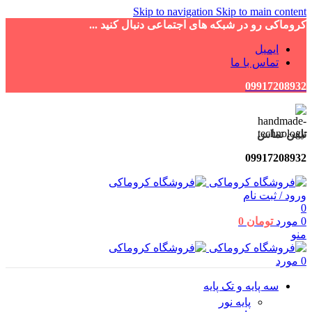
Skip to navigation
Skip to main content
کروماکی رو در شبکه های اجتماعی دنبال کنید ...
ایمیل
تماس با ما
09917208932
تلفن تماس
09917208932
ورود / ثبت نام
0
0
مورد
تومان
0
منو
0
مورد
سه پایه و تک پایه
پایه نور