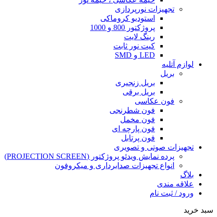
تجهیزات نورپردازی
استودیو کروماکی
پروژکتور 800 و 1000
رینگ لایت
کیت نور ثابت
LED و SMD
لوازم آتلیه
بریل
بریل زنجیری
بریل برقی
فون عکاسی
فون شطرنجی
فون مخمل
فون پارچه ای
فون پرتابل
تجهیزات صوتی و تصویری
پرده نمایش ویدئو پروژکتور (PROJECTION SCREEN)
انواع تجهیزات صدابرداری و میکروفون
بلاگ
علاقه مندی
ورود / ثبت نام
سبد خرید