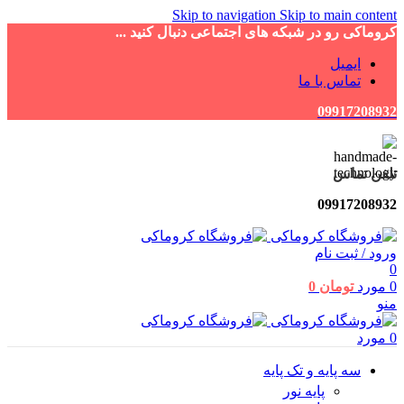
Skip to navigation
Skip to main content
کروماکی رو در شبکه های اجتماعی دنبال کنید ...
ایمیل
تماس با ما
09917208932
تلفن تماس
09917208932
ورود / ثبت نام
0
0
مورد
تومان
0
منو
0
مورد
سه پایه و تک پایه
پایه نور