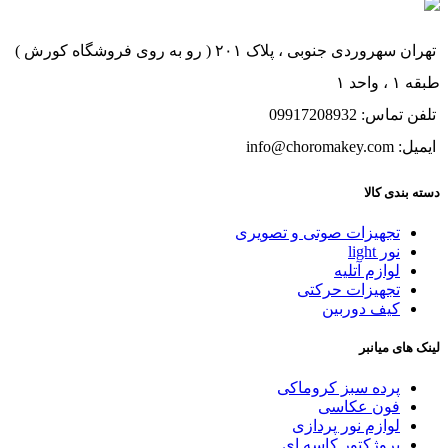
تهران سهروردی جنوبی ، پلاک ۲۰۱ ( رو به روی فروشگاه کورش )
طبقه ۱ ، واحد ۱
تلفن تماس: 09917208932
ایمیل: info@choromakey.com
دسته بندی کالا
تجهیزات صوتی و تصویری
نور light
لوازم آتلیه
تجهیزات حرکتی
کیف دوربین
لینک های میانبر
پرده سبز کروماکی
فون عکاسی
لوازم نور پردازی
پروژکتور کاسه ای