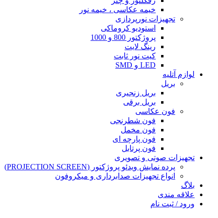
رفکلتور و چتر
خیمه عکاسی ، خیمه نور
تجهیزات نورپردازی
استودیو کروماکی
پروژکتور 800 و 1000
رینگ لایت
کیت نور ثابت
LED و SMD
لوازم آتلیه
بریل
بریل زنجیری
بریل برقی
فون عکاسی
فون شطرنجی
فون مخمل
فون پارچه ای
فون پرتابل
تجهیزات صوتی و تصویری
پرده نمایش ویدئو پروژکتور (PROJECTION SCREEN)
انواع تجهیزات صدابرداری و میکروفون
بلاگ
علاقه مندی
ورود / ثبت نام