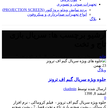
تجهیزات صوتی و تصویری
پرده نمایش ویدئو پروژکتور (PROJECTION SCREEN)
انواع تجهیزات صدابرداری و میکروفون
بلاگ
آرشیو برچسب ها: سریال بازی
تاج و تخت
خانه
/
پست‌های برچسب زده شده "سریال بازی تاج و تخت"
23
بهمن
وبلاگ
جلوه ویژه سریال گیم اف ترونز
ارسال شده توسط
ckadmin
اسفند 8, 1398
0
جلوه ویژه سریال گیم اف ترونز - فیلم کروماکی - نرم افزار
کروماکی - پشت صحنه بازی تاج و تخت فصل 7 - پشت صحنه