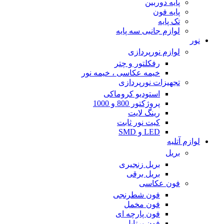
پایه دوربین
پایه فون
تک پایه
لوازم جانبی سه پایه
نور
لوازم نورپردازی
رفکلتور و چتر
خیمه عکاسی ، خیمه نور
تجهیزات نورپردازی
استودیو کروماکی
پروژکتور 800 و 1000
رینگ لایت
کیت نور ثابت
LED و SMD
لوازم آتلیه
بریل
بریل زنجیری
بریل برقی
فون عکاسی
فون شطرنجی
فون مخمل
فون پارچه ای
فون پرتابل