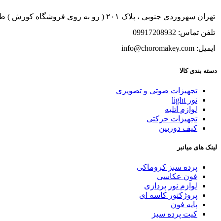
تهران سهروردی جنوبی ، پلاک ۲۰۱ ( رو به روی فروشگاه کورش ) طبقه ۱ ، واحد ۱
تلفن تماس: 09917208932
ایمیل: info@choromakey.com
دسته بندی کالا
تجهیزات صوتی و تصویری
نور light
لوازم آتلیه
تجهیزات حرکتی
کیف دوربین
لینک های میانبر
پرده سبز کروماکی
فون عکاسی
لوازم نور پردازی
پروژکتور کاسه ای
پایه فون
کیت پرده سبز