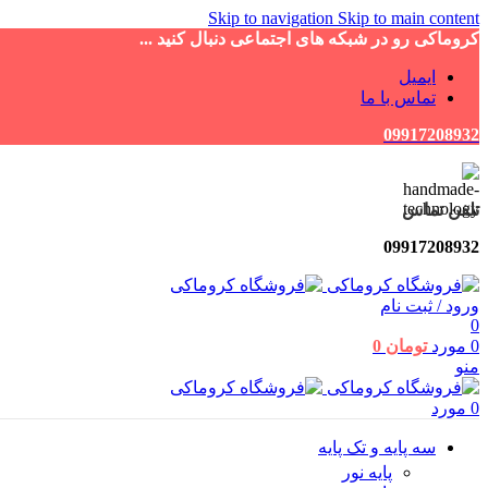
Skip to navigation
Skip to main content
کروماکی رو در شبکه های اجتماعی دنبال کنید ...
ایمیل
تماس با ما
09917208932
تلفن تماس
09917208932
ورود / ثبت نام
0
0
مورد
تومان
0
منو
0
مورد
سه پایه و تک پایه
پایه نور