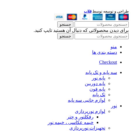
طراحی و توسعه توسط
قلاب
جستجو
برای دیدن محصولاتی که دنبال آن هستید تایپ کنید.
جستجو
منو
دسته بندی ها
Checkout
سه پایه و تک پایه
پایه نور
پایه دوربین
پایه فون
تک پایه
لوازم جانبی سه پایه
نور
لوازم نورپردازی
رفکلتور و چتر
خیمه عکاسی ، خیمه نور
تجهیزات نورپردازی