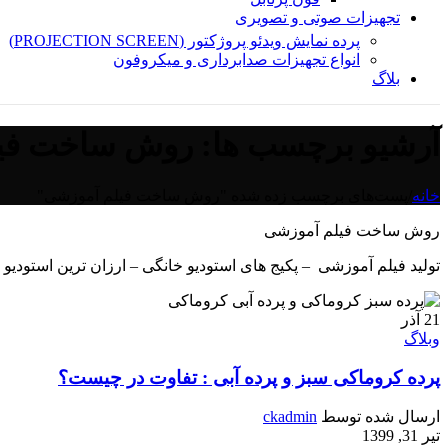
تجهیزات صوتی و تصویری
پرده نمایش ویدئو پروژکتور (PROJECTION SCREEN)
انواع تجهیزات صدابرداری و میکروفون
بلاگ
آرشیو برچسب ها: روش ساخت فی
خانه
/
پست‌های برچسب زده شده "روش ساخت فیلم آموزشی"
روش ساخت فیلم آموزشی
تولید فیلم آموزشی – پکیج های استودیو خانگی – ارزان ترین استودیو 
21
آذر
وبلاگ
پرده کروماکی سبز و پرده آبی : تفاوت در چیست؟
ارسال شده توسط
ckadmin
تیر 31, 1399