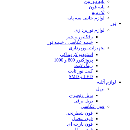
پایه دوربین
پایه فون
تک پایه
لوازم جانبی سه پایه
نور
لوازم نورپردازی
رفکلتور و چتر
خیمه عکاسی ، خیمه نور
تجهیزات نورپردازی
استودیو کروماکی
پروژکتور 800 و 1000
رینگ لایت
کیت نور ثابت
LED و SMD
لوازم آتلیه
بریل
بریل زنجیری
بریل برقی
فون عکاسی
فون شطرنجی
فون مخمل
فون پارچه ای
فون پرتابل