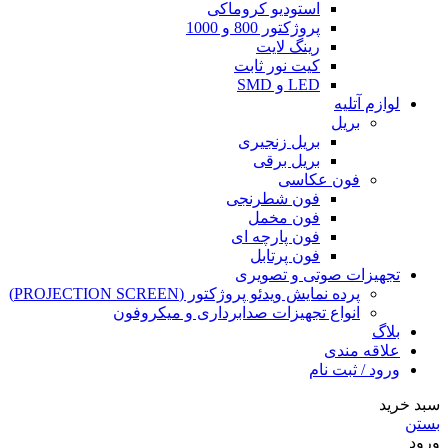
استودیو کروماکی
پروژکتور 800 و 1000
رینگ لایت
کیت نور ثابت
LED و SMD
لوازم آتلیه
بریل
بریل زنجیری
بریل برقی
فون عکاسی
فون شطرنجی
فون مخمل
فون پارچه ای
فون پرتابل
تجهیزات صوتی و تصویری
پرده نمایش ویدئو پروژکتور (PROJECTION SCREEN)
انواع تجهیزات صدابرداری و میکروفون
بلاگ
علاقه مندی
ورود / ثبت نام
سبد خرید
بستن
ورود