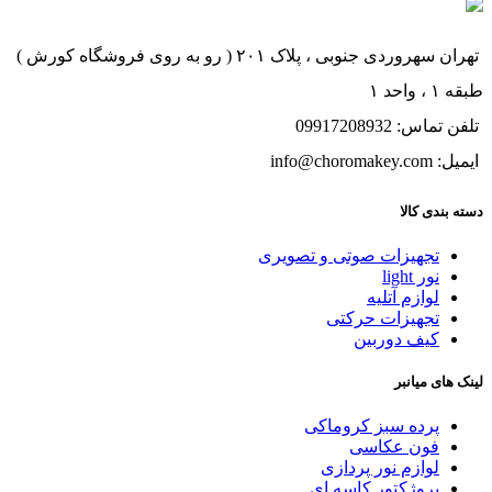
تهران سهروردی جنوبی ، پلاک ۲۰۱ ( رو به روی فروشگاه کورش )
طبقه ۱ ، واحد ۱
تلفن تماس: 09917208932
ایمیل: info@choromakey.com
دسته بندی کالا
تجهیزات صوتی و تصویری
نور light
لوازم آتلیه
تجهیزات حرکتی
کیف دوربین
لینک های میانبر
پرده سبز کروماکی
فون عکاسی
لوازم نور پردازی
پروژکتور کاسه ای