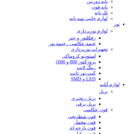
پایه دوربین
پایه فون
تک پایه
لوازم جانبی سه پایه
نور
لوازم نورپردازی
رفکلتور و چتر
خیمه عکاسی ، خیمه نور
تجهیزات نورپردازی
استودیو کروماکی
پروژکتور 800 و 1000
رینگ لایت
کیت نور ثابت
LED و SMD
لوازم آتلیه
بریل
بریل زنجیری
بریل برقی
فون عکاسی
فون شطرنجی
فون مخمل
فون پارچه ای
فون پرتابل