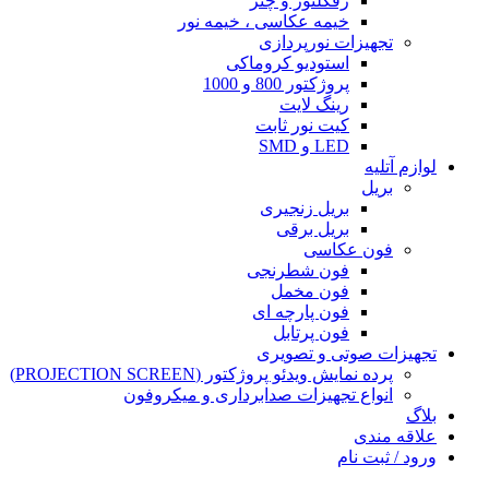
رفکلتور و چتر
خیمه عکاسی ، خیمه نور
تجهیزات نورپردازی
استودیو کروماکی
پروژکتور 800 و 1000
رینگ لایت
کیت نور ثابت
LED و SMD
لوازم آتلیه
بریل
بریل زنجیری
بریل برقی
فون عکاسی
فون شطرنجی
فون مخمل
فون پارچه ای
فون پرتابل
تجهیزات صوتی و تصویری
پرده نمایش ویدئو پروژکتور (PROJECTION SCREEN)
انواع تجهیزات صدابرداری و میکروفون
بلاگ
علاقه مندی
ورود / ثبت نام