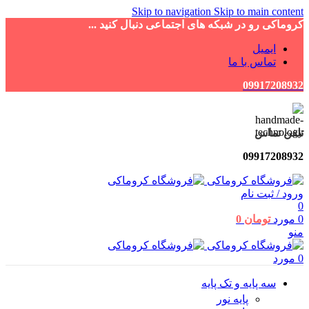
Skip to navigation
Skip to main content
کروماکی رو در شبکه های اجتماعی دنبال کنید ...
ایمیل
تماس با ما
09917208932
تلفن تماس
09917208932
ورود / ثبت نام
0
0
مورد
تومان
0
منو
0
مورد
سه پایه و تک پایه
پایه نور