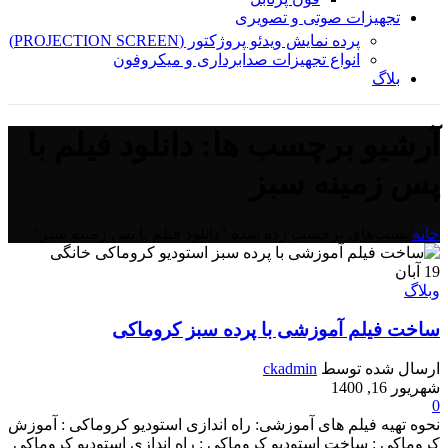
تجهیزات صوتی و تصویری
پرده نمایش ویدئو پروژکتور (PROJECTION SCREEN)
انواع تجهیزات صدابرداری و میکروفون
بلاگ
آرشیو برچسب ها: دانلود فیلم با
پس زمینه سبز
خانه
/
پست‌های برچسب زده شده "دانلود فیلم با پس زمینه سبز"
19
آبان
وبلاگ
ساخت فیلم آموزشی با پرده سبز کروماکی
ارسال شده توسط
ckadmin
شهریور 16, 1400
0
نحوه تهیه فیلم های آموزشی: راه اندازی استودیو کروماکی : آموزش
کروماکی : ساخت استودیو کروماکی : راه اندازی استودیو کروماکی