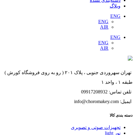
دسته‌بندی نشده
وبلاگ
ENG
ENG
AIR
ENG
ENG
AIR
تهران سهروردی جنوبی ، پلاک ۲۰۱ ( رو به روی فروشگاه کورش )
طبقه ۱ ، واحد ۱
تلفن تماس: 09917208932
ایمیل: info@choromakey.com
دسته بندی کالا
تجهیزات صوتی و تصویری
نور light