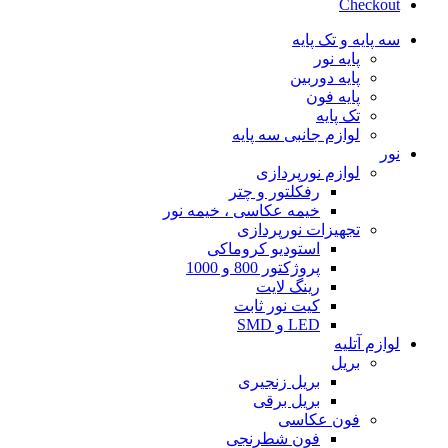
Checkout
سه پایه و تک پایه
پایه نور
پایه دوربین
پایه فون
تک پایه
لوازم جانبی سه پایه
نور
لوازم نورپردازی
رفکلتور و چتر
خیمه عکاسی ، خیمه نور
تجهیزات نورپردازی
استودیو کروماکی
پروژکتور 800 و 1000
رینگ لایت
کیت نور ثابت
LED و SMD
لوازم آتلیه
بریل
بریل زنجیری
بریل برقی
فون عکاسی
فون شطرنجی