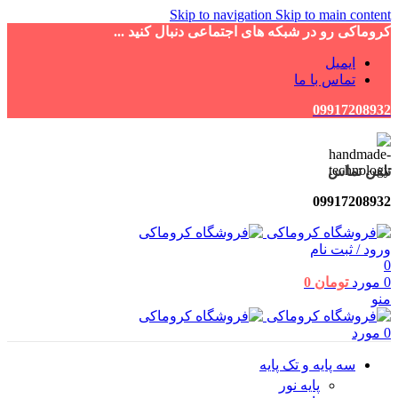
Skip to navigation
Skip to main content
کروماکی رو در شبکه های اجتماعی دنبال کنید ...
ایمیل
تماس با ما
09917208932
تلفن تماس
09917208932
ورود / ثبت نام
0
0
مورد
تومان
0
منو
0
مورد
سه پایه و تک پایه
پایه نور