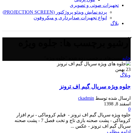
تجهیزات صوتی و تصویری
پرده نمایش ویدئو پروژکتور (PROJECTION SCREEN)
انواع تجهیزات صدابرداری و میکروفون
بلاگ
آرشیو برچسب ها: جلوه ویژه
خانه
/
پست‌های برچسب زده شده "جلوه ویژه"
23
بهمن
وبلاگ
جلوه ویژه سریال گیم اف ترونز
ارسال شده توسط
ckadmin
اسفند 8, 1398
0
جلوه ویژه سریال گیم اف ترونز - فیلم کروماکی - نرم افزار
کروماکی - پشت صحنه بازی تاج و تخت فصل 7 - پشت صحنه
سریال گیم اف ترونز - عکس ...
ادامه مطلب