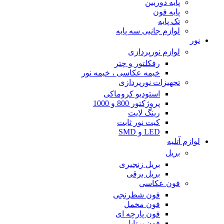
پایه دوربین
پایه فون
تک پایه
لوازم جانبی سه پایه
نور
لوازم نورپردازی
رفکلتور و چتر
خیمه عکاسی ، خیمه نور
تجهیزات نورپردازی
استودیو کروماکی
پروژکتور 800 و 1000
رینگ لایت
کیت نور ثابت
LED و SMD
لوازم آتلیه
بریل
بریل زنجیری
بریل برقی
فون عکاسی
فون شطرنجی
فون مخمل
فون پارچه ای
فون پرتابل