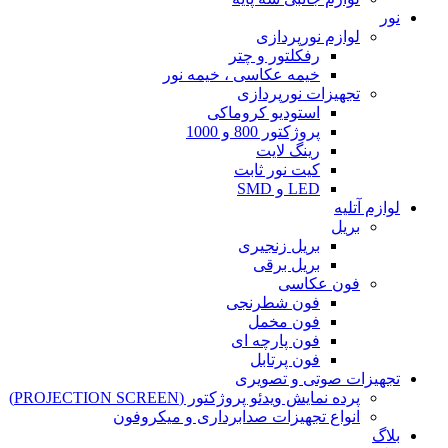
نور
لوازم نورپردازی
رفکلتور و چتر
خیمه عکاسی ، خیمه نور
تجهیزات نورپردازی
استودیو کروماکی
پروژکتور 800 و 1000
رینگ لایت
کیت نور ثابت
LED و SMD
لوازم آتلیه
بریل
بریل زنجیری
بریل برقی
فون عکاسی
فون شطرنجی
فون مخمل
فون پارچه ای
فون پرتابل
تجهیزات صوتی و تصویری
پرده نمایش ویدئو پروژکتور (PROJECTION SCREEN)
انواع تجهیزات صدابرداری و میکروفون
بلاگ