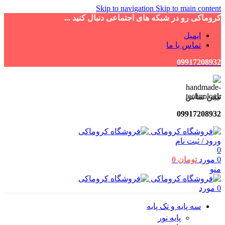
Skip to navigation
Skip to main content
کروماکی رو در شبکه های اجتماعی دنبال کنید ...
ایمیل
تماس با ما
09917208932
تلفن تماس
09917208932
ورود / ثبت نام
0
0
مورد
تومان
0
منو
0
مورد
سه پایه و تک پایه
پایه نور