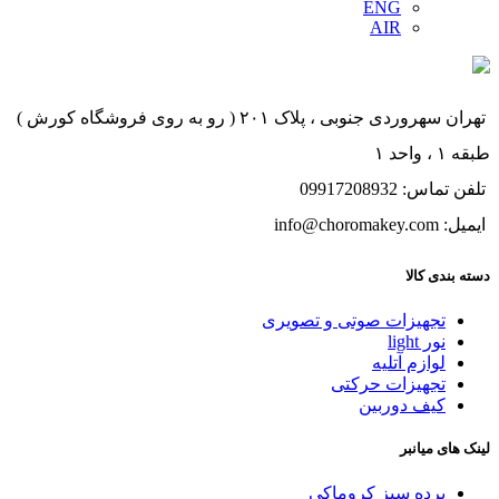
ENG
AIR
تهران سهروردی جنوبی ، پلاک ۲۰۱ ( رو به روی فروشگاه کورش )
طبقه ۱ ، واحد ۱
تلفن تماس: 09917208932
ایمیل: info@choromakey.com
دسته بندی کالا
تجهیزات صوتی و تصویری
نور light
لوازم آتلیه
تجهیزات حرکتی
کیف دوربین
لینک های میانبر
پرده سبز کروماکی