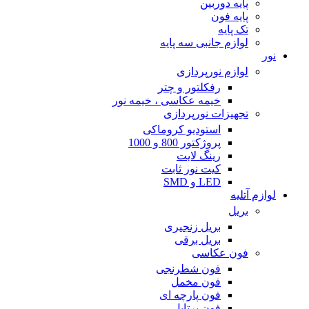
پایه دوربین
پایه فون
تک پایه
لوازم جانبی سه پایه
نور
لوازم نورپردازی
رفکلتور و چتر
خیمه عکاسی ، خیمه نور
تجهیزات نورپردازی
استودیو کروماکی
پروژکتور 800 و 1000
رینگ لایت
کیت نور ثابت
LED و SMD
لوازم آتلیه
بریل
بریل زنجیری
بریل برقی
فون عکاسی
فون شطرنجی
فون مخمل
فون پارچه ای
فون پرتابل